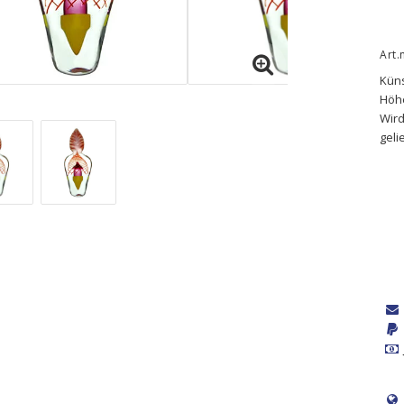
Art
Küns
Höh
Wird
geli