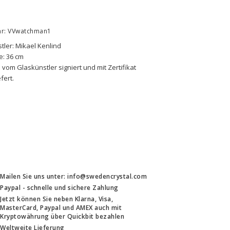
.nr: VVwatchman1
tler: Mikael Kenlind
e: 36 cm
 vom Glaskünstler signiert und mit Zertifikat 
efert.
Mailen Sie uns unter: info@swedencrystal.com
Paypal - schnelle und sichere Zahlung
Jetzt können Sie neben Klarna, Visa,
MasterCard, Paypal und AMEX auch mit
Kryptowährung über Quickbit bezahlen
Weltweite Lieferung