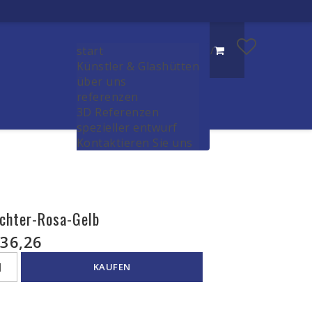
start
/
Künstler & Glashütten
über uns
referenzen
3D Referenzen
spezieller entwurf
Kontaktieren Sie uns
chter-Rosa-Gelb
36,26
KAUFEN