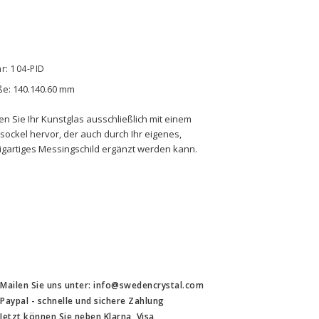
nr: 104-PID
e: 140.140.60 mm
n Sie Ihr Kunstglas ausschließlich mit einem 
sockel hervor, der auch durch Ihr eigenes, 
igartiges Messingschild ergänzt werden kann.
Mailen Sie uns unter: info@swedencrystal.com
Paypal - schnelle und sichere Zahlung
Jetzt können Sie neben Klarna, Visa,