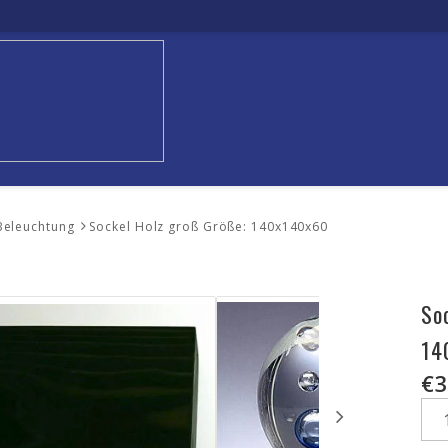
Beleuchtung
Sockel Holz groß Größe: 140x140x60
So
14
€3