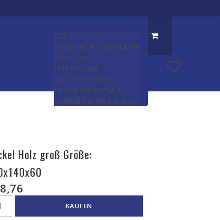
start
/
Künstler & Glashütten
über uns
referenzen
3D Referenzen
spezieller entwurf
Kontaktieren Sie uns
ckel Holz groß Größe:
0x140x60
8,76
KAUFEN