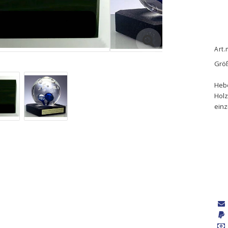
Art.
Größ
Hebe
Holz
einz