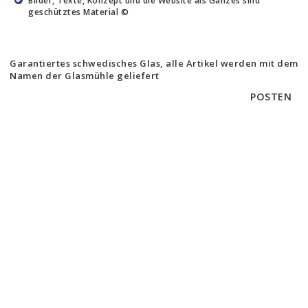
Bilder, Texte, Konzept und die Website als Ganzes sind
geschütztes Material ©
Garantiertes schwedisches Glas, alle Artikel werden mit dem
Namen der Glasmühle geliefert
POSTEN