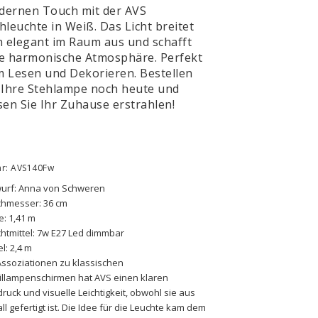
dernen Touch mit der AVS
hleuchte in Weiß. Das Licht breitet
h elegant im Raum aus und schafft
e harmonische Atmosphäre. Perfekt
 Lesen und Dekorieren. Bestellen
 Ihre Stehlampe noch heute und
sen Sie Ihr Zuhause erstrahlen!
nr: AVS140Fw
urf: Anna von Schweren 
chmesser: 36 cm
: 1,41 m 
htmittel: 7w E27 Led dimmbar
l: 2,4 m
Assoziationen zu klassischen 
illampenschirmen hat AVS einen klaren 
ruck und visuelle Leichtigkeit, obwohl sie aus 
ll gefertigt ist. Die Idee für die Leuchte kam dem 