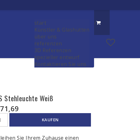
start
/
Künstler & Glashütten
über uns
referenzen
3D Referenzen
spezieller entwurf
Kontaktieren Sie uns
S Stehleuchte Weiß
71,69
KAUFEN
leihen Sie Ihrem Zuhause einen