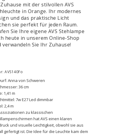
 Zuhause mit der stilvollen AVS
hleuchte in Orange. Ihr modernes
ign und das praktische Licht
hen sie perfekt für jeden Raum.
fen Sie Ihre eigene AVS Stehlampe
h heute in unserem Online-Shop
 verwandeln Sie Ihr Zuhause!
nr: AVS140Fo
urf: Anna von Schweren 
chmesser: 36 cm
: 1,41 m 
htmittel: 7w E27 Led dimmbar
l: 2,4 m
Assoziationen zu klassischen 
illampenschirmen hat AVS einen klaren 
ruck und visuelle Leichtigkeit, obwohl sie aus 
ll gefertigt ist. Die Idee für die Leuchte kam dem 