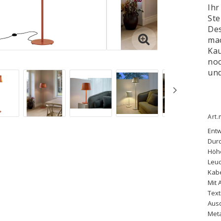
Ihr
Ste
Des
mac
Kau
noc
und
Art.
Entw
Dur
Höhe
Leuc
Kabe
Mit 
Text
Ausd
Meta