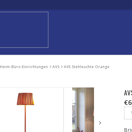
e-Heim-Büro-Einrichtungen
AVS
AVS Stehleuchte Orange
AV
€6
Bri