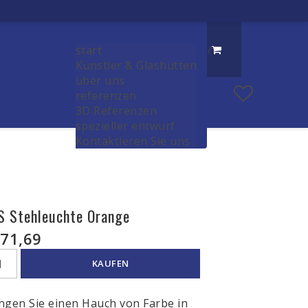
start
/
Künstler & Glashütten
über uns
referenzen
3D Referenzen
spezieller entwurf
Kontaktieren Sie uns
S Stehleuchte Orange
71,69
KAUFEN
ngen Sie einen Hauch von Farbe in