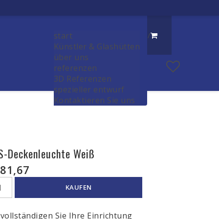
start
/
Künstler & Glashütten
über uns
referenzen
3D Referenzen
spezieller entwurf
Kontaktieren Sie uns
S-Deckenleuchte Weiß
81,67
KAUFEN
vollständigen Sie Ihre Einrichtung