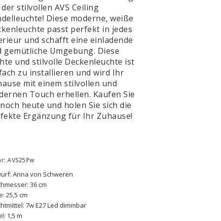
 der stilvollen AVS Ceiling
delleuchte! Diese moderne, weiße
kenleuchte passt perfekt in jedes
erieur und schafft eine einladende
d gemütliche Umgebung. Diese
chte und stilvolle Deckenleuchte ist
fach zu installieren und wird Ihr
ause mit einem stilvollen und
ernen Touch erhellen. Kaufen Sie
 noch heute und holen Sie sich die
fekte Ergänzung für Ihr Zuhause!
nr: AVS25Pw
urf: Anna von Schweren 
chmesser: 36 cm
: 25,5 cm 
htmittel: 7w E27 Led dimmbar
l: 1,5 m