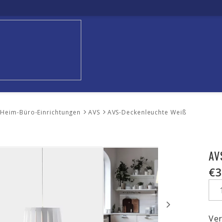
e-Heim-Büro-Einrichtungen
AVS
AVS-Deckenleuchte Weiß
AV
€3
Ver