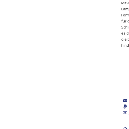
Mit 
Lamp
Form
für 
Schl
es d
die 
hind