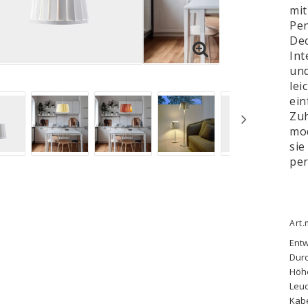
mit
Pen
Dec
Int
un
lei
ein
Zuh
mod
sie
per
Art.
Entw
Dur
Höhe
Leuc
Kabe