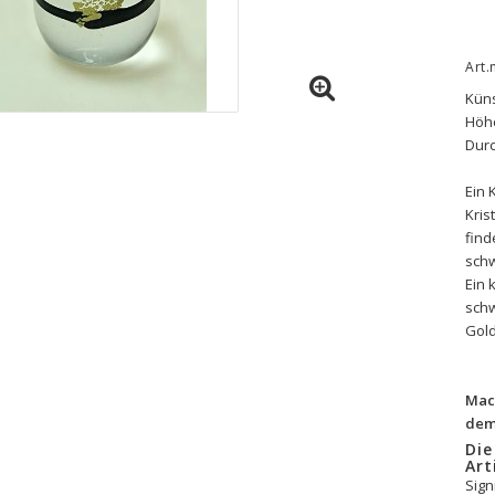
Art.
Küns
Höhe
Dur
Ein 
Kris
find
schw
Ein 
schw
Gold
Mac
dem 
Die
Art
Sign