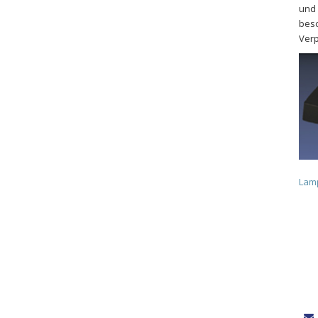
und 
besc
Ver
Lam