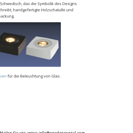
Schwedisch, das die Symbolik des Designs 
hreibt, handgefertigte Holzschatulle und 
packung.
pen 
für die Beleuchtung von Glas.
Mailen Sie uns unter: info@swedencrystal.com