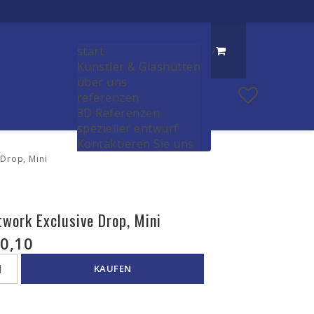
start
/
Künstler & Glashütten
über uns
referenzen
3D Referenzen
spezieller entwurf
Kontaktieren Sie uns
 Drop, Mini
twork Exclusive Drop, Mini
0,10
KAUFEN