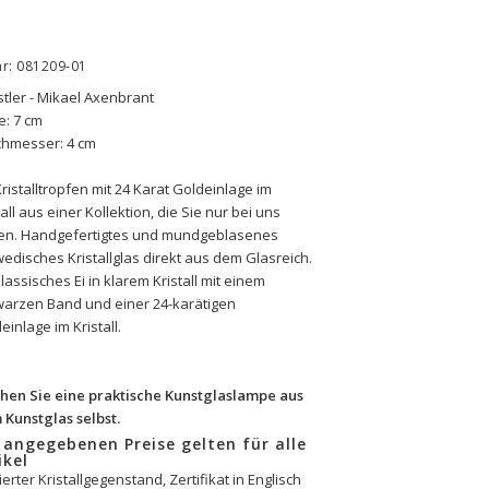
nr: 081209-01
tler - Mikael Axenbrant
: 7 cm
chmesser: 4 cm
Kristalltropfen mit 24 Karat Goldeinlage im 
tall aus einer Kollektion, die Sie nur bei uns 
en. Handgefertigtes und mundgeblasenes 
edisches Kristallglas direkt aus dem Glasreich. 
klassisches Ei in klarem Kristall mit einem 
arzen Band und einer 24-karätigen 
einlage im Kristall.
hen Sie eine praktische Kunstglaslampe aus 
Kunstglas selbst.
 angegebenen Preise gelten für alle 
ikel
ierter Kristallgegenstand, Zertifikat in Englisch 