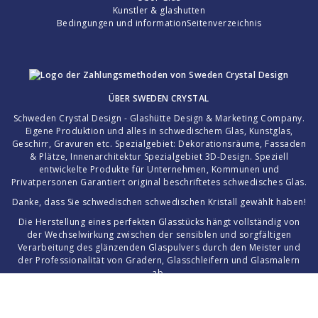
Kunstler & glashutten
Bedingungen und information
Seitenverzeichnis
ÜBER
SWEDEN CRYSTAL
Schweden Crystal Design - Glashütte Design & Marketing Company.
Eigene Produktion und alles in schwedischem Glas, Kunstglas,
Geschirr, Gravuren etc. Spezialgebiet: Dekorationsräume, Fassaden
& Plätze, Innenarchitektur Spezialgebiet 3D-Design. Speziell
entwickelte Produkte für Unternehmen, Kommunen und
Privatpersonen Garantiert original beschriftetes schwedisches Glas.
Danke, dass Sie schwedischen schwedischen Kristall gewählt haben!
Die Herstellung eines perfekten Glasstücks hängt vollständig von
der Wechselwirkung zwischen der sensiblen und sorgfältigen
Verarbeitung des glänzenden Glaspulvers durch den Meister und
der Professionalität von Gradern, Glasschleifern und Glasmalern
ab.
Bilder, Texte, Konzept und die Website als Ganzes sind geschütztes
Material ©